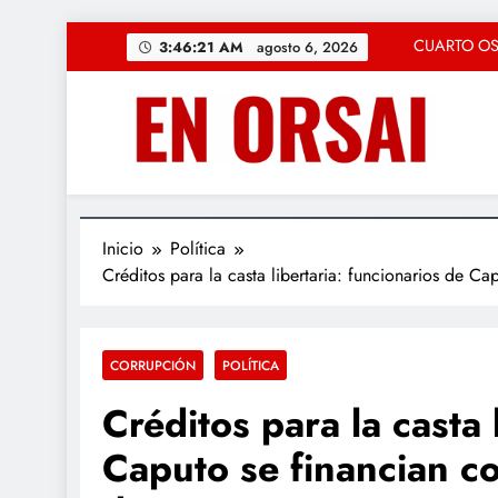
Saltar
CUARTO OSCU
3:46:22 AM
agosto 6, 2026
al
contenido
La c
«Solución Rápid
Regresa la magia
CUARTO OSCU
Inicio
Política
Créditos para la casta libertaria: funcionarios de C
La c
«Solución Rápid
CORRUPCIÓN
POLÍTICA
Regresa la magia
Créditos para la casta 
Caputo se financian c