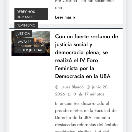
Por Cristina”, no fue solamente
una…
DERECHOS
Leer más
HUMANOS
FEMINISMO
JUSTICIA
Con un fuerte reclamo de
LAWFARE
justicia social y
PODER JUDICIAL
democracia plena, se
realizó el IV Foro
Feminista por la
Democracia en la UBA
Laura Blanco
junio 20,
2026
0
17 minutos
El encuentro, desarrollado el
pasado martes en la Facultad de
Derecho de la UBA, reunió a
destacadas referentas del ámbito
académico, sindical, judicial,