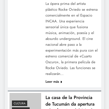
La ópera prima del artista
«Solución Rápida»: El espejo de la vida
plástico Rocke Oviedo se estrena
conyugal que nos invita a reírnos de
comercialmente en el Espacio
nosotros mismos
INCAA. Una experiencia
sensorial única que fusiona
música, animación, poesía y el
absurdo underground. El cine
nacional abre paso a la
experimentación más pura con el
estreno comercial de «Cuarto
Oscuro», la primera película de
Rocke Oviedo. Las funciones se
realizarán…
Leer más
Regresa la magia del teatro integrado: se
estrena «Abuela Luna», una aventura
espacial y ecológica para toda la familia
La casa de la Provincia
de Tucumán da apertura
CULTURA