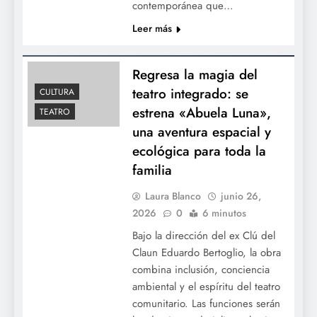
privatizaciones de Milei
contemporánea que…
Leer más
Regresa la magia del
teatro integrado: se
CULTURA
estrena «Abuela Luna»,
TEATRO
una aventura espacial y
ecológica para toda la
Endeudarse para gobernar: Milei habilita
familia
otros USD 5.000 millones bajo
Laura Blanco
junio 26,
jurisdicción de Nueva York
2026
0
6 minutos
Bajo la dirección del ex Clú del
Claun Eduardo Bertoglio, la obra
combina inclusión, conciencia
ambiental y el espíritu del teatro
comunitario. Las funciones serán