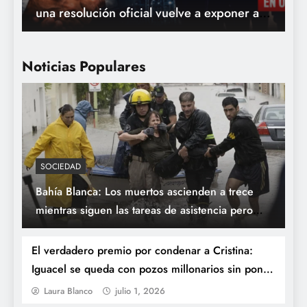
otros USD 5.000 millones bajo
jurisdicción de Nueva York
Noticias Populares
SOCIEDAD
Bahía Blanca: Los muertos ascienden a trece
CUARTO OSCURO: El viaje psicodélico y
mientras siguen las tareas de asistencia pero
rockero del conurbano que llega al Cine
Milei no aparece
Gaumont
El verdadero premio por condenar a Cristina:
Iguacel se queda con pozos millonarios sin poner
un peso
Laura Blanco
julio 1, 2026