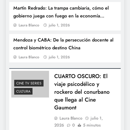
Martín Redrado: La trampa cambiaria, cómo el
gobierno juega con fuego en la economía
argentina
Laura Blanco
julio 1, 2026
Mendoza y CABA: De la persecución docente al
La casa de la Provincia de Tucumán da
control biométrico destino China
apertura a los festejos del Día de la
Laura Blanco
julio 1, 2026
Independencia
CUARTO OSCURO: El
viaje psicodélico y
CINE TV SERIES
rockero del conurbano
CULTURA
que llega al Cine
Gaumont
Laura Blanco
julio 1,
2026
0
5 minutos