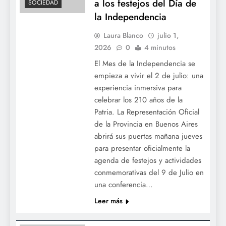
a los festejos del Día de
SOCIEDAD
la Independencia
Laura Blanco
julio 1,
2026
0
4 minutos
El Mes de la Independencia se
empieza a vivir el 2 de julio: una
experiencia inmersiva para
celebrar los 210 años de la
Denuncian que Adorni le pagó en dólares
Patria. La Representación Oficial
un año de alquiler adelantado a la madre
de la Provincia en Buenos Aires
en un country
abrirá sus puertas mañana jueves
para presentar oficialmente la
agenda de festejos y actividades
conmemorativas del 9 de Julio en
una conferencia…
Leer más