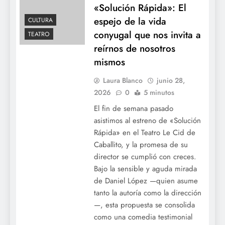
«Solución Rápida»: El
espejo de la vida
CULTURA
José Luis Espert deberá declarar el 30 de
conyugal que nos invita a
TEATRO
junio en la causa por presunto lavado de
reírnos de nosotros
activos
mismos
Laura Blanco
junio 28,
2026
0
5 minutos
El fin de semana pasado
asistimos al estreno de «Solución
Rápida» en el Teatro Le Cid de
Caballito, y la promesa de su
director se cumplió con creces.
Bajo la sensible y aguda mirada
de Daniel López —quien asume
Los Neuss avanzan sobre la red eléctrica:
tanto la autoría como la dirección
una resolución oficial vuelve a exponer a
—, esta propuesta se consolida
los empresarios favorecidos por las
como una comedia testimonial