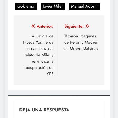
Gobierno
Javier Milei
Manuel Adorni
Navegación
Anterior:
Siguiente:
de
La justicia de
Taparon imágenes
Nueva York le da
de Perón y Madres
entradas
un cachetazo al
en Museo Malvinas
relato de Milei y
reivindica la
recuperación de
YPF
DEJA UNA RESPUESTA