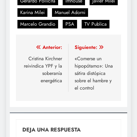
Gerardo Pollicita
Imhouse
Javier Milei
Karina Milei
Manuel Adorni
Marcelo Grandio
PSA
TV Publica
Navegación
Anterior:
Siguiente:
de
Cristina Kirchner
«Comerse un
reivindica YPF y la
hipopótamo»: Una
entradas
soberanía
sátira distópica
energética
sobre el hambre y
el control
DEJA UNA RESPUESTA