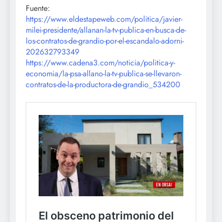
Fuente:
https://www.eldestapeweb.com/politica/javier-
milei-presidente/allanan-la-tv-publica-en-busca-de-
los-contratos-de-grandio-por-el-escandalo-adorni-
202632793349
https://www.cadena3.com/noticia/politica-y-
economia/la-psa-allano-la-tv-publica-se-llevaron-
contratos-de-la-productora-de-grandio_534200