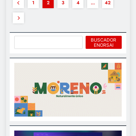
1
2
3
4
…
42
Buscar
BUSCADOR
ENORSAI