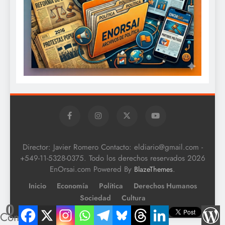
Director: Javier Romero Contacto: eldiario@gmail.com -
+549-11-5328-0375. Todo los derechos reservados 2026
EnOrsai.com Powered By
.
BlazeThemes
Inicio
Economía
Política
Derechos Humanos
Sociedad
Cultura
0
Compartidos