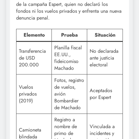
de la campaña Espert, quien no declaró los
fondos ni los vuelos privados y enfrenta una nueva
denuncia penal.
Elemento
Prueba
Situación
Planilla fiscal
Transferencia
No declarada
EE.UU.,
de USD
ante justicia
fideicomiso
200.000
electoral
Machado
Fotos, registro
Vuelos
de vuelos,
Aceptados
privados
avión
por Espert
(2019)
Bombardier
de Machado
Registro a
nombre de
Vinculada a
Camioneta
primo de
incidentes y
blindada