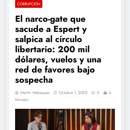
CORRUPCIÓN
El narco-gate que
sacude a Espert y
salpica al círculo
libertario: 200 mil
dólares, vuelos y una
red de favores bajo
sospecha
Martín Velázquez
Octubre 1, 2025
0
6
Minutos