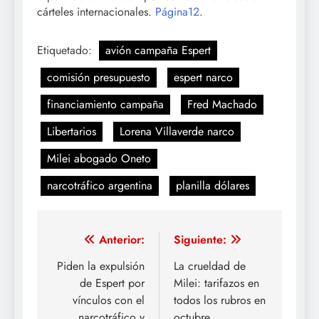
cárteles internacionales.
Página12
.
Etiquetado:
avión campaña Espert
comisión presupuesto
espert narco
financiamiento campaña
Fred Machado
Libertarios
Lorena Villaverde narco
Milei abogado Oneto
narcotráfico argentina
planilla dólares
Navegación
Anterior:
Siguiente:
de
Piden la expulsión
La crueldad de
de Espert por
Milei: tarifazos en
entradas
vínculos con el
todos los rubros en
narcotráfico y
octubre