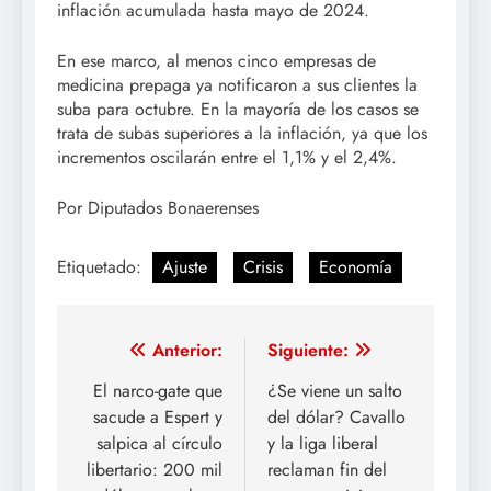
inflación acumulada hasta mayo de 2024.
En ese marco, al menos cinco empresas de
medicina prepaga ya notificaron a sus clientes la
suba para octubre. En la mayoría de los casos se
trata de subas superiores a la inflación, ya que los
incrementos oscilarán entre el 1,1% y el 2,4%.
Por Diputados Bonaerenses
Etiquetado:
Ajuste
Crisis
Economía
Navegación
Anterior:
Siguiente:
de
El narco-gate que
¿Se viene un salto
sacude a Espert y
del dólar? Cavallo
entradas
salpica al círculo
y la liga liberal
libertario: 200 mil
reclaman fin del