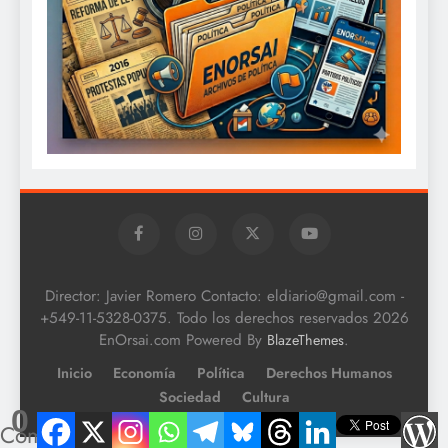
Director: Javier Romero Contacto: eldiario@gmail.com -
+549-11-5328-0375. Todo los derechos reservados 2026
EnOrsai.com Powered By
.
BlazeThemes
Inicio
Economía
Política
Derechos Humanos
Sociedad
Cultura
0
Compartidos