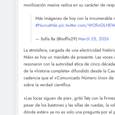
movilización masiva radica en su carácter de respue
Más imágenes de hoy con la innumerable ma
#NuncaMás
pic.twitter.com/WOfmOLHE
— Sofía Ba (@soffis29)
March 25, 2026
La atmósfera, cargada de una electricidad histór
Más» es hoy un mandato de presente. Las voces de
resonaron con la autoridad ética de cinco década
de la «historia completa» difundido desde la C
cadencia que el «Comunicado Número Uno» de la 
sobre la verdad científica.
«Las locas siguen de pie», gritó Taty con la firm
pesar de los bastones y las sillas de ruedas, la v
dónde están» ya no es solo una pregunta por el 