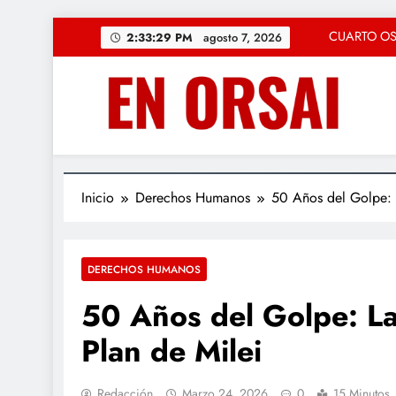
Saltar
La c
2:33:30 PM
agosto 7, 2026
al
contenido
«Solución Rápid
Regresa la magia
CUARTO OSCU
La c
Inicio
Derechos Humanos
50 Años del Golpe: 
«Solución Rápid
Regresa la magia
DERECHOS HUMANOS
50 Años del Golpe: La
Plan de Milei
Redacción
Marzo 24, 2026
0
15 Minutos