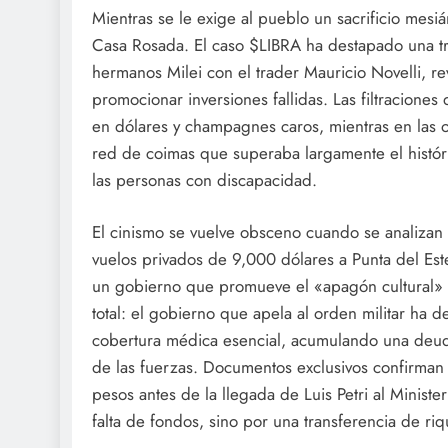
Mientras se le exige al pueblo un sacrificio mesiá
Casa Rosada. El caso $LIBRA ha destapado una tra
hermanos Milei con el trader Mauricio Novelli, r
promocionar inversiones fallidas. Las filtracione
en dólares y champagnes caros, mientras en las o
red de coimas que superaba largamente el históri
las personas con discapacidad.
El cinismo se vuelve obsceno cuando se analizan 
vuelos privados de 9,000 dólares a Punta del Este
un gobierno que promueve el «apagón cultural» y
total: el gobierno que apela al orden militar ha d
cobertura médica esencial, acumulando una deud
de las fuerzas. Documentos exclusivos confirma
pesos antes de la llegada de Luis Petri al Minis
falta de fondos, sino por una transferencia de ri