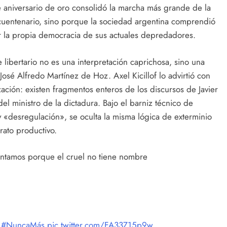
e aniversario de oro consolidó la marcha más grande de la
incuentenario, sino porque la sociedad argentina comprendió
 la propia democracia de sus actuales depredadores.
libertario no es una interpretación caprichosa, sino una
José Alfredo Martínez de Hoz. Axel Kicillof lo advirtió con
zación: existen fragmentos enteros de los discursos de Javier
el ministro de la dictadura. Bajo el barniz técnico de
y «desregulación», se oculta la misma lógica de exterminio
rato productivo.
ntamos porque el cruel no tiene nombre
.
#NuncaMás
pic.twitter.com/FA33Z15p9w