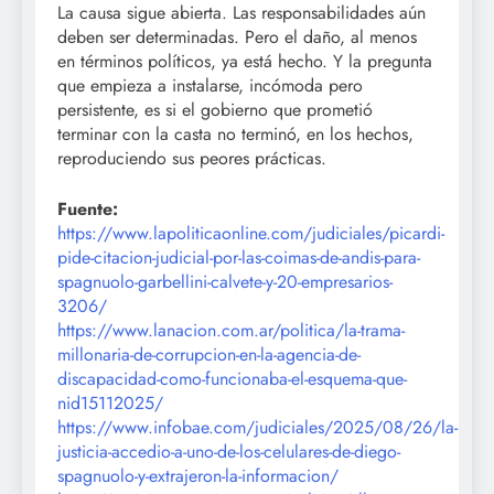
La causa sigue abierta. Las responsabilidades aún
deben ser determinadas. Pero el daño, al menos
en términos políticos, ya está hecho. Y la pregunta
que empieza a instalarse, incómoda pero
persistente, es si el gobierno que prometió
terminar con la casta no terminó, en los hechos,
reproduciendo sus peores prácticas.
Fuente:
https://www.lapoliticaonline.com/judiciales/picardi-
pide-citacion-judicial-por-las-coimas-de-andis-para-
spagnuolo-garbellini-calvete-y-20-empresarios-
3206/
https://www.lanacion.com.ar/politica/la-trama-
millonaria-de-corrupcion-en-la-agencia-de-
discapacidad-como-funcionaba-el-esquema-que-
nid15112025/
https://www.infobae.com/judiciales/2025/08/26/la-
justicia-accedio-a-uno-de-los-celulares-de-diego-
spagnuolo-y-extrajeron-la-informacion/