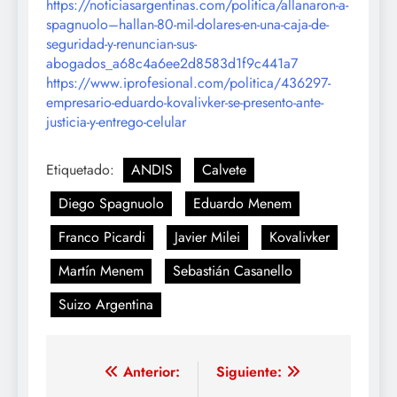
https://noticiasargentinas.com/politica/allanaron-a-
spagnuolo–hallan-80-mil-dolares-en-una-caja-de-
seguridad-y-renuncian-sus-
abogados_a68c4a6ee2d8583d1f9c441a7
https://www.iprofesional.com/politica/436297-
empresario-eduardo-kovalivker-se-presento-ante-
justicia-y-entrego-celular
Etiquetado:
ANDIS
Calvete
Diego Spagnuolo
Eduardo Menem
Franco Picardi
Javier Milei
Kovalivker
Martín Menem
Sebastián Casanello
Suizo Argentina
Navegación
Anterior:
Siguiente: