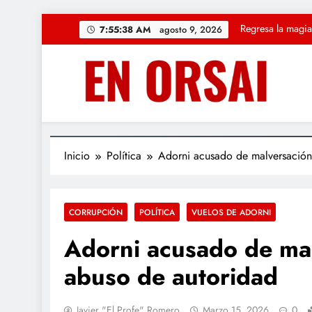
Saltar
Regresa la magia
7:55:40 AM
agosto 9, 2026
al
contenido
CUARTO OSCU
La c
«Solución Rápid
Regresa la magia
Inicio
Política
Adorni acusado de malversación
CORRUPCIÓN
POLÍTICA
VUELOS DE ADORNI
Adorni acusado de mal
abuso de autoridad
Javier "el Profe" Romero
Marzo 15, 2026
0