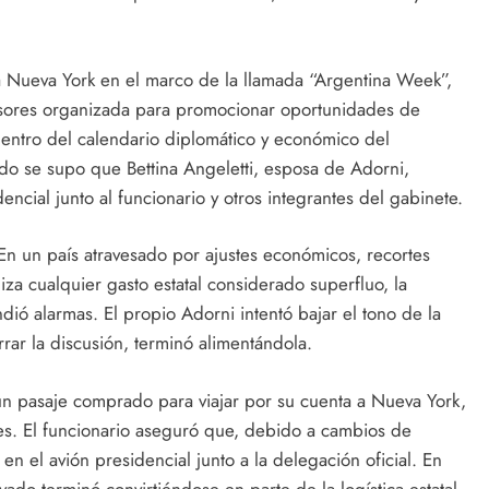
l a Nueva York en el marco de la llamada “Argentina Week”,
rsores organizada para promocionar oportunidades de
 dentro del calendario diplomático y económico del
do se supo que Bettina Angeletti, esposa de Adorni,
idencial junto al funcionario y otros integrantes del gabinete.
 En un país atravesado por ajustes económicos, recortes
iza cualquier gasto estatal considerado superfluo, la
dió alarmas. El propio Adorni intentó bajar el tono de la
rrar la discusión, terminó alimentándola.
un pasaje comprado para viajar por su cuenta a Nueva York,
es. El funcionario aseguró que, debido a cambios de
 en el avión presidencial junto a la delegación oficial. En
ado terminó convirtiéndose en parte de la logística estatal.