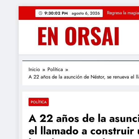
Saltar
Regresa la magia
9:30:04 PM
agosto 6, 2026
al
contenido
CUARTO OSCU
La c
«Solución Rápid
Regresa la magia
Inicio
Política
A 22 años de la asunción de Néstor, se renueva el l
POLÍTICA
A 22 años de la asunc
el llamado a construir