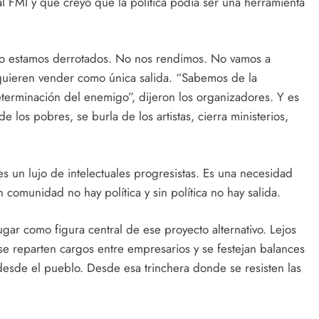
 FMI y que creyó que la política podía ser una herramienta
 no estamos derrotados. No nos rendimos. No vamos a
 quieren vender como única salida. “Sabemos de la
terminación del enemigo”, dijeron los organizadores. Y es
de los pobres, se burla de los artistas, cierra ministerios,
es un lujo de intelectuales progresistas. Es una necesidad
 comunidad no hay política y sin política no hay salida.
ugar como figura central de ese proyecto alternativo. Lejos
e se reparten cargos entre empresarios y se festejan balances
r desde el pueblo. Desde esa trinchera donde se resisten las