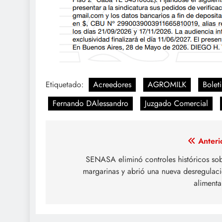
Etiquetado:
Acreedores
AGROMILK
Boleti
Fernando DAlessandro
Juzgado Comercial
Navegación
Anteri
de
SENASA eliminó controles históricos so
margarinas y abrió una nueva desregulac
entradas
alimenta