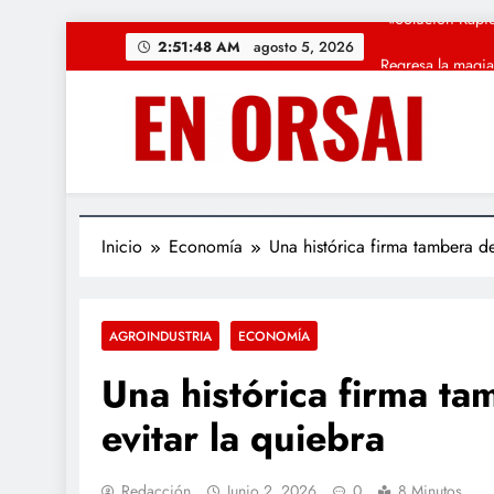
Saltar
Regresa la magia
2:51:49 AM
agosto 5, 2026
al
contenido
CUARTO OSCU
La c
«Solución Rápid
Regresa la magia
Inicio
Economía
Una histórica firma tambera de
AGROINDUSTRIA
ECONOMÍA
Una histórica firma ta
evitar la quiebra
Redacción
Junio 2, 2026
0
8 Minutos