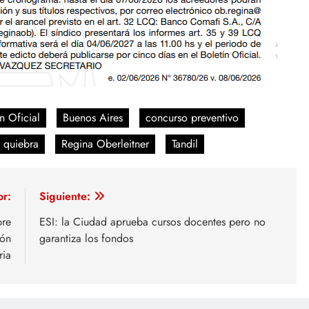
n Oficial
Buenos Aires
concurso preventivo
quiebra
Regina Oberleitner
Tandil
or:
Siguiente:
bre
ESI: la Ciudad aprueba cursos docentes pero no
ión
garantiza los fondos
ria