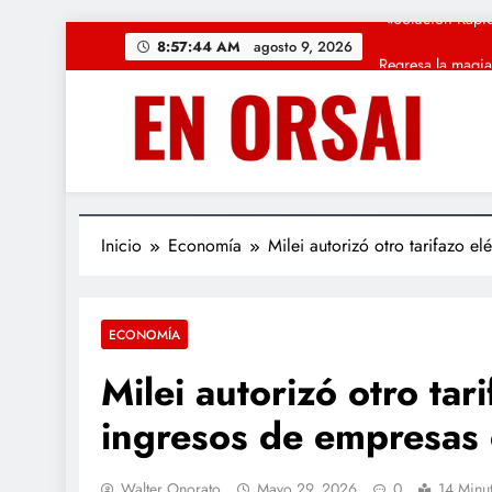
Saltar
Regresa la magia
8:57:45 AM
agosto 9, 2026
al
contenido
CUARTO OSCU
La c
«Solución Rápid
Regresa la magia
Inicio
Economía
Milei autorizó otro tarifazo e
ECONOMÍA
Milei autorizó otro tar
ingresos de empresas 
Walter Onorato
Mayo 29, 2026
0
14 Minu