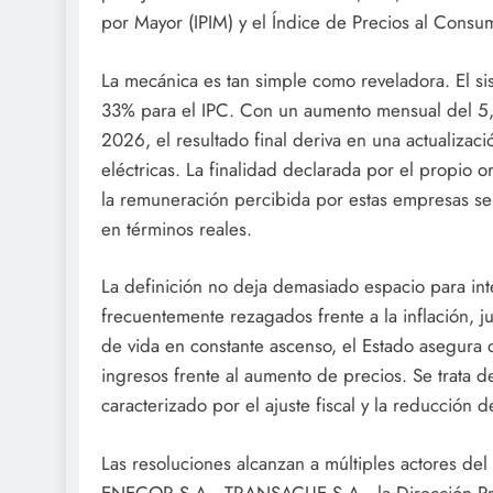
por Mayor (IPIM) y el Índice de Precios al Consu
La mecánica es tan simple como reveladora. El si
33% para el IPC. Con un aumento mensual del 5,1
2026, el resultado final deriva en una actualizac
eléctricas. La finalidad declarada por el propio o
la remuneración percibida por estas empresas se 
en términos reales.
La definición no deja demasiado espacio para int
frecuentemente rezagados frente a la inflación, 
de vida en constante ascenso, el Estado asegur
ingresos frente al aumento de precios. Se trata d
caracterizado por el ajuste fiscal y la reducción d
Las resoluciones alcanzan a múltiples actores del 
ENECOR S.A., TRANSACUE S.A., la Dirección Prov