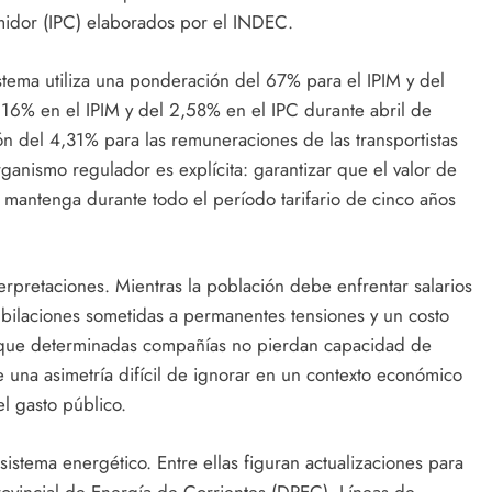
midor (IPC) elaborados por el INDEC.
stema utiliza una ponderación del 67% para el IPIM y del
6% en el IPIM y del 2,58% en el IPC durante abril de
ión del 4,31% para las remuneraciones de las transportistas
rganismo regulador es explícita: garantizar que el valor de
mantenga durante todo el período tarifario de cinco años
erpretaciones. Mientras la población debe enfrentar salarios
jubilaciones sometidas a permanentes tensiones y un costo
a que determinadas compañías no pierdan capacidad de
e una asimetría difícil de ignorar en un contexto económico
el gasto público.
sistema energético. Entre ellas figuran actualizaciones para
incial de Energía de Corrientes (DPEC), Líneas de