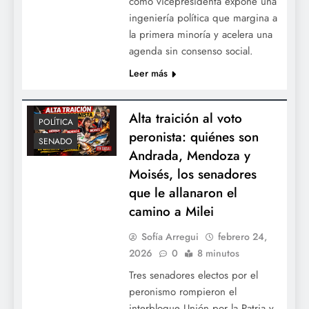
como vicepresidenta expone una
ingeniería política que margina a
la primera minoría y acelera una
agenda sin consenso social.
Leer más
Alta traición al voto
POLÍTICA
peronista: quiénes son
SENADO
Andrada, Mendoza y
Moisés, los senadores
que le allanaron el
camino a Milei
Sofía Arregui
febrero 24,
2026
0
8 minutos
Tres senadores electos por el
peronismo rompieron el
interbloque Unión por la Patria y