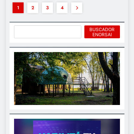
1
2
3
4
Buscar
BUSCADOR
ENORSAI