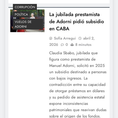
CORRUPCIÓN
La jubilada prestamista
POLÍTICA
de Adorni pidió subsidio
VUELOS DE
ADORNI
en CABA
Sofía Arregui
abril 2,
2026
0
8 minutos
Claudia Sbabo, jubilada que
figura como prestamista de
Manuel Adorni, solicitó en 2025
un subsidio destinado a personas
con bajos ingresos. La
contradicción entre su capacidad
de otorgar préstamos en dólares
y su pedido de asistencia estatal
expone inconsistencias
patrimoniales que reavivan dudas
sobre el origen de los fondos.