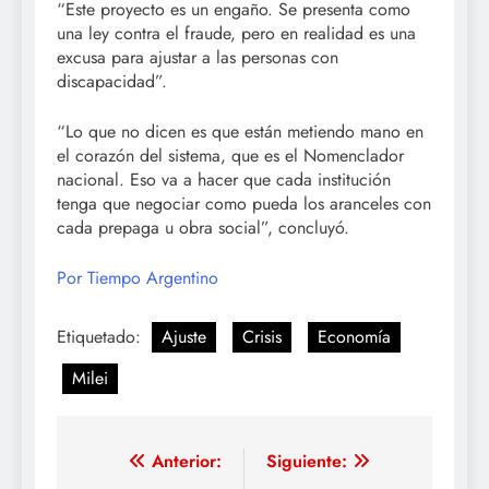
“Este proyecto es un engaño. Se presenta como
una ley contra el fraude, pero en realidad es una
excusa para ajustar a las personas con
discapacidad”.
“Lo que no dicen es que están metiendo mano en
el corazón del sistema, que es el Nomenclador
nacional. Eso va a hacer que cada institución
tenga que negociar como pueda los aranceles con
cada prepaga u obra social”, concluyó.
Por Tiempo Argentino
Etiquetado:
Ajuste
Crisis
Economía
Milei
Navegación
Anterior:
Siguiente: