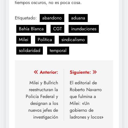
tiempos oscuros, no es poca cosa.
Etiquetado:
abandono
aduana
Bahía Blanca
CGT
inundaciones
Milei
Política
sindicalismo
solidaridad
temporal
Navegación
Anterior:
Siguiente:
de
Milei y Bullrich
El editorial de
reestructuran la
Roberto Navarro
entradas
Policía Federal y
que fulmina a
designan a los
Milei: «Un
nuevos jefes de
gobierno de
investigación
ladrones y locos»