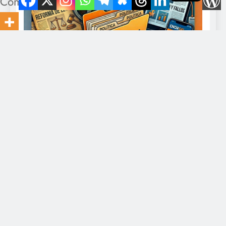
Compartidos
Director: Javier Romero Contacto: eldiario@gmail.com -
+549-11-5328-0375. Todo los derechos reservados 2026
EnOrsai.com Powered By
.
BlazeThemes
Inicio
Economía
Política
Derechos Humanos
Sociedad
Cultura