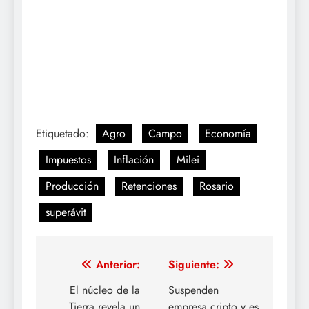
Etiquetado:
Agro
Campo
Economía
Impuestos
Inflación
Milei
Producción
Retenciones
Rosario
superávit
Navegación
Anterior:
Siguiente:
de
El núcleo de la
Suspenden
Tierra revela un
empresa cripto y es