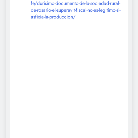
fe/durisimo-documento-de-la-sociedad-rural-
de-rosario-el-superavit-fiscal-no-es-legitimo-si-
asfixia-la-produccion/