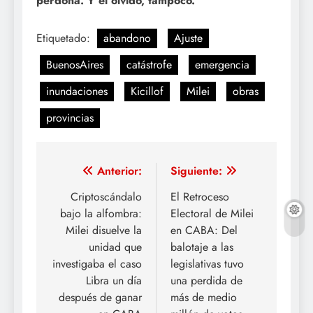
perdona. Y el olvido, tampoco.
Etiquetado:
abandono
Ajuste
BuenosAires
catástrofe
emergencia
inundaciones
Kicillof
Milei
obras
provincias
Navegación
Anterior:
Siguiente:
de
Criptoscándalo
El Retroceso
bajo la alfombra:
Electoral de Milei
entradas
Milei disuelve la
en CABA: Del
unidad que
balotaje a las
investigaba el caso
legislativas tuvo
Libra un día
una perdida de
después de ganar
más de medio