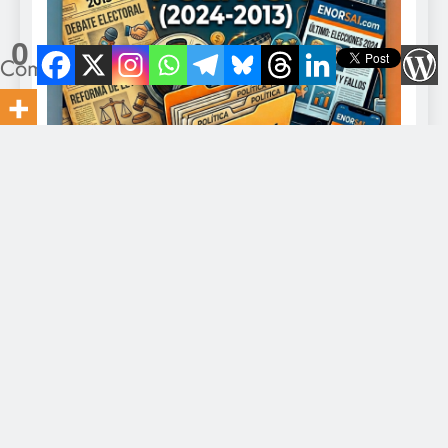
0
Compartidos
Director: Javier Romero Contacto: eldiario@gmail.com -
+549-11-5328-0375. Todo los derechos reservados 2026
EnOrsai.com Powered By
.
BlazeThemes