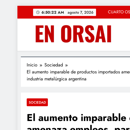
Saltar
La c
6:50:23 AM
agosto 7, 2026
al
contenido
«Solución Rápid
Regresa la magia
CUARTO OSCU
La c
Inicio
Sociedad
El aumento imparable de productos importados amenaz
«Solución Rápid
industria metalúrgica argentina
Regresa la magia
SOCIEDAD
El aumento imparable
amenaza empleos, para