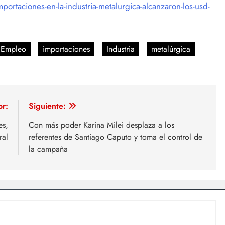
ortaciones-en-la-industria-metalurgica-alcanzaron-los-usd-
Empleo
importaciones
Industria
metalúrgica
or:
Siguiente:
es,
Con más poder Karina Milei desplaza a los
ral
referentes de Santiago Caputo y toma el control de
la campaña