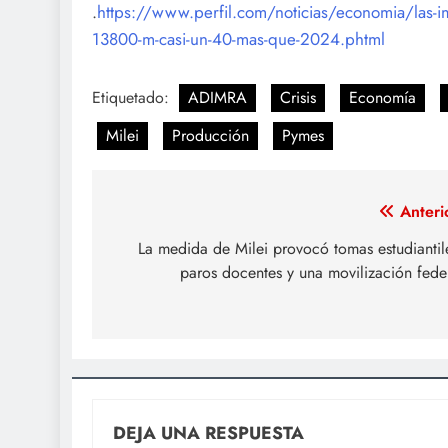
.
https://www.perfil.com/noticias/economia/las-imp
13800-m-casi-un-40-mas-que-2024.phtml
Etiquetado:
ADIMRA
Crisis
Economía
Milei
Producción
Pymes
Navegación
Anteri
de
La medida de Milei provocó tomas estudiantil
paros docentes y una movilización fede
entradas
DEJA UNA RESPUESTA