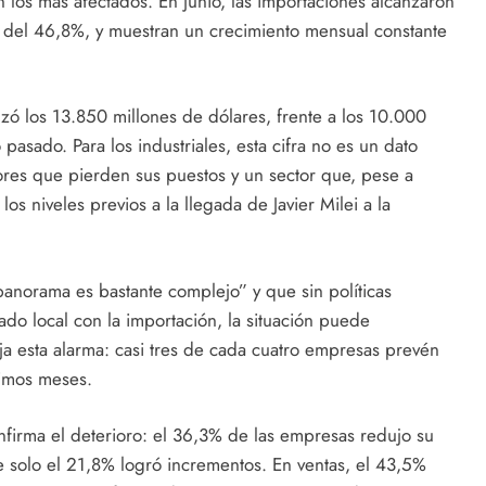
 los más afectados. En junio, las importaciones alcanzaron
al del 46,8%, y muestran un crecimiento mensual constante
ó los 13.850 millones de dólares, frente a los 10.000
pasado. Para los industriales, esta cifra no es un dato
adores que pierden sus puestos y un sector que, pese a
s niveles previos a la llegada de Javier Milei a la
panorama es bastante complejo” y que sin políticas
ado local con la importación, la situación puede
ja esta alarma: casi tres de cada cuatro empresas prevén
ximos meses.
firma el deterioro: el 36,3% de las empresas redujo su
 solo el 21,8% logró incrementos. En ventas, el 43,5%