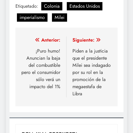
Etiquetado:
Colonia
Estados Unidos
imperialismo
Milei
Navegación
Anterior:
Siguiente:
de
¡Puro humo!
Piden a la justicia
Anuncian la baja
que el presidente
entradas
del combustible
Milei sea indagado
pero el consumidor
por su rol en la
sólo verá un
promoción de la
impacto del 1%
megaestafa de
Libra