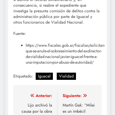
consecuencia, si reabre el expediente que
investiga la presunta comisión de delitos contra la
administración pública por parte de Iguacel y
otros funcionarios de Vialidad Nacional.
Fuente:
https://www.fiscales.gob.ar/fiscalias/solicitan-
que-se-anule-el-sobreseimiento-del-exdirector-
de-vialidad-nacional-javier-iguacel-frente-a-
una-imputacion-por-abuso-de-autoridad/
Etiquetado:
Iguacel
Vialidad
Navegación
Anterior:
Siguiente:
de
Lijo archivó la
Martín Gak: “Milei
causa por la obra
es un imbécil