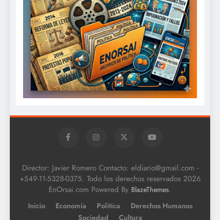
Director: Javier Romero Contacto: eldiario@gmail.com -
+549-11-5328-0375. Todo los derechos reservados 2026
EnOrsai.com Powered By
.
BlazeThemes
Inicio
Economía
Política
Derechos Humanos
Sociedad
Cultura