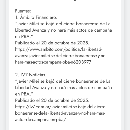
Fuentes:
1. Ámbito Financiero.
“Javier Milei se bajó del cierre bonaerense de La
Libertad Avanza y no hará más actos de campaña
en PBA.”
Publicado el 20 de octubre de 2025.
https://www.ambito.com/politica/la-libertad-
avanza-javier-milei-se-del-cierre-bonaerense-y-no-
hara-mas-actos-campana-pba-n6203977
2. LV7 Noticias.
“Javier Milei se bajó del cierre bonaerense de La
Libertad Avanza y no hará más actos de campaña
en PBA.”
Publicado el 20 de octubre de 2025.
https://lv7.com.ar/javier-milei-se-bajo-del-cierre-
bonaerense-de-la-libertad-avanza-y-no-hara-mas-
actos-de-campana-en-pba/