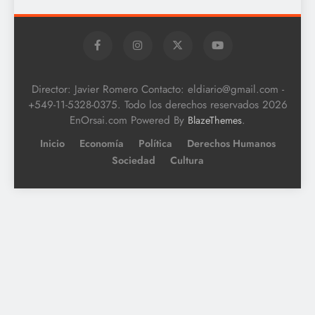
Director: Javier Romero Contacto: eldiario@gmail.com -
+549-11-5328-0375. Todo los derechos reservados 2026
EnOrsai.com Powered By
.
BlazeThemes
Inicio
Economía
Política
Derechos Humanos
Sociedad
Cultura