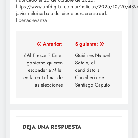
https://www.apfdigital.com.ar/noticias/2025/10/20/439
javier-milei-se-bajo-del-cierre-bonaerense-de-la-
libertad-avanza
Navegación
Anterior:
Siguiente:
de
¿Al Frezzer? En el
Quién es Nahuel
gobierno quieren
Sotelo, el
entradas
esconder a Milei
candidato a
en la recta final de
Cancillería de
las elecciones
Santiago Caputo
DEJA UNA RESPUESTA