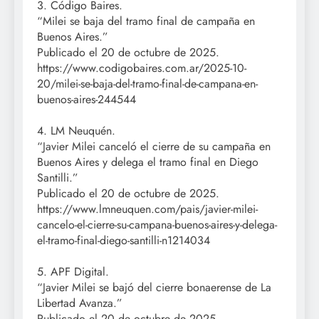
3. Código Baires.
“Milei se baja del tramo final de campaña en
Buenos Aires.”
Publicado el 20 de octubre de 2025.
https://www.codigobaires.com.ar/2025-10-
20/milei-se-baja-del-tramo-final-de-campana-en-
buenos-aires-244544
4. LM Neuquén.
“Javier Milei canceló el cierre de su campaña en
Buenos Aires y delega el tramo final en Diego
Santilli.”
Publicado el 20 de octubre de 2025.
https://www.lmneuquen.com/pais/javier-milei-
cancelo-el-cierre-su-campana-buenos-aires-y-delega-
el-tramo-final-diego-santilli-n1214034
5. APF Digital.
“Javier Milei se bajó del cierre bonaerense de La
Libertad Avanza.”
Publicado el 20 de octubre de 2025.