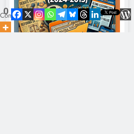
0
Compartidos
Director: Javier Romero Contacto: eldiario@gmail.com -
+549-11-5328-0375. Todo los derechos reservados 2026
EnOrsai.com Powered By
.
BlazeThemes
Inicio
Economía
Política
Derechos Humanos