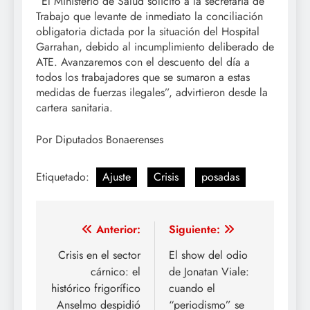
“El Ministerio de Salud solicitó a la secretaría de
Trabajo que levante de inmediato la conciliación
obligatoria dictada por la situación del Hospital
Garrahan, debido al incumplimiento deliberado de
ATE. Avanzaremos con el descuento del día a
todos los trabajadores que se sumaron a estas
medidas de fuerzas ilegales”, advirtieron desde la
cartera sanitaria.
Por Diputados Bonaerenses
Etiquetado:
Ajuste
Crisis
posadas
Navegación
Anterior:
Siguiente:
de
Crisis en el sector
El show del odio
cárnico: el
de Jonatan Viale:
entradas
histórico frigorífico
cuando el
Anselmo despidió
“periodismo” se