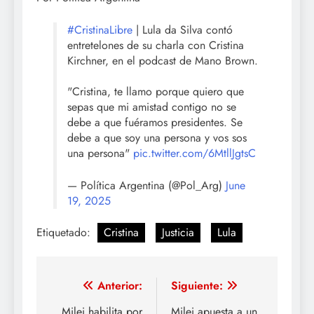
#CristinaLibre
| Lula da Silva contó
entretelones de su charla con Cristina
Kirchner, en el podcast de Mano Brown.
"Cristina, te llamo porque quiero que
sepas que mi amistad contigo no se
debe a que fuéramos presidentes. Se
debe a que soy una persona y vos sos
una persona"
pic.twitter.com/6MtllJgtsC
— Política Argentina (@Pol_Arg)
June
19, 2025
Etiquetado:
Cristina
Justicia
Lula
Navegación
Anterior:
Siguiente:
Milei habilita por
Milei apuesta a un