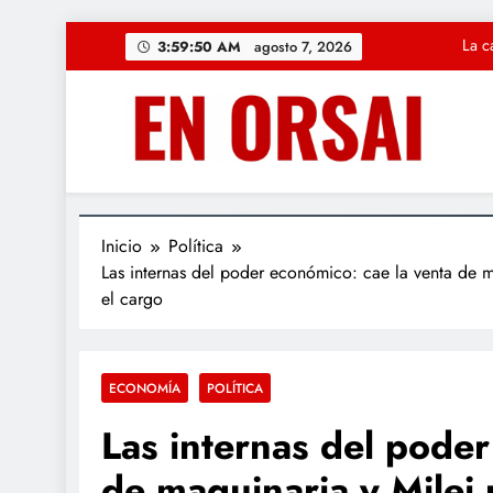
Saltar
La c
3:59:51 AM
agosto 7, 2026
al
contenido
«Solución Rápid
Regresa la magia
CUARTO OSCU
La c
Inicio
Política
Las internas del poder económico: cae la venta de 
«Solución Rápid
el cargo
Regresa la magia
ECONOMÍA
POLÍTICA
Las internas del poder
de maquinaria y Milei