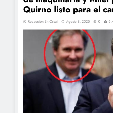
Quirno listo para el c
Redacción En Orsai
Agosto 8, 2025
0
6 