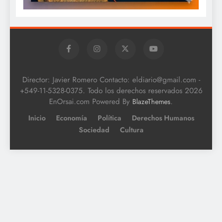
Director: Javier Romero Contacto: eldiario@gmail.com -
+549-11-5328-0375. Todo los derechos reservados 2026
EnOrsai.com Powered By
.
BlazeThemes
Inicio
Economía
Política
Derechos Humanos
Sociedad
Cultura