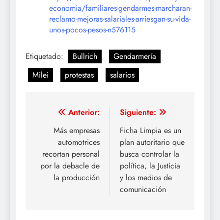
economia/familiares-gendarmes-marcharan-
reclamo-mejoras-salariales-arriesgan-su-vida-
unos-pocos-pesos-n576115
Etiquetado:
Bullrich
Gendarmería
Milei
protestas
salarios
Navegación
Anterior:
Siguiente:
de
Más empresas
Ficha Limpia es un
automotrices
plan autoritario que
entradas
recortan personal
busca controlar la
por la debacle de
política, la Justicia
la producción
y los medios de
comunicación