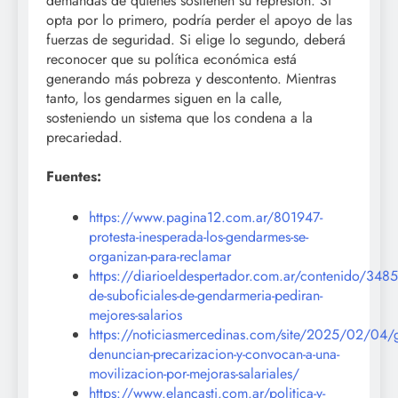
demandas de quienes sostienen su represión. Si
opta por lo primero, podría perder el apoyo de las
fuerzas de seguridad. Si elige lo segundo, deberá
reconocer que su política económica está
generando más pobreza y descontento. Mientras
tanto, los gendarmes siguen en la calle,
sosteniendo un sistema que los condena a la
precariedad.
Fuentes:
https://www.pagina12.com.ar/801947-
protesta-inesperada-los-gendarmes-se-
organizan-para-reclamar
https://diarioeldespertador.com.ar/contenido/3485
de-suboficiales-de-gendarmeria-pediran-
mejores-salarios
https://noticiasmercedinas.com/site/2025/02/04/
denuncian-precarizacion-y-convocan-a-una-
movilizacion-por-mejoras-salariales/
https://www.elancasti.com.ar/politica-y-