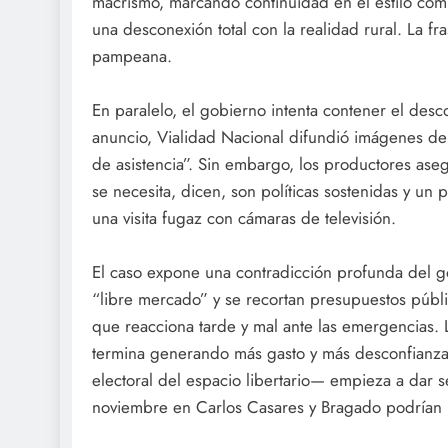
macrismo, marcando continuidad en el estilo com
una desconexión total con la realidad rural. La f
pampeana.
En paralelo, el gobierno intenta contener el desc
anuncio, Vialidad Nacional difundió imágenes de 
de asistencia”. Sin embargo, los productores ase
se necesita, dicen, son políticas sostenidas y un 
una visita fugaz con cámaras de televisión.
El caso expone una contradicción profunda del g
“libre mercado” y se recortan presupuestos públ
que reacciona tarde y mal ante las emergencias. La 
termina generando más gasto y más desconfianza.
electoral del espacio libertario— empieza a dar s
noviembre en Carlos Casares y Bragado podrían ma