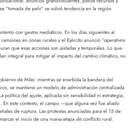
unicacional: anuncios grandilocuentes, pocos recursos y
rase “tomada de pelo” se volvió tendencia en la región
ontento con gestos mediáticos. En los días siguientes al
camiones en zonas rurales y el Ejército anunció “operativos
guran que esas acciones son aisladas y temporales. Lo que
plan integral para mitigar el impacto del cambio climático, no
obierno de Milei: mientras se enarbola la bandera del
icos, se mantiene un modelo de administración centralizada
política del ajuste, aplicada sin sensibilidad ni estrategia,
 En este contexto, el campo —que alguna vez fue aliado
eñales de ruptura. Las protestas anunciadas para el 15 de
rcar el inicio de una nueva etapa de conflicto rural.