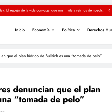
mismos
 del teatro integrado: se estrena «Abuela Luna», una aventura espacial
y ecológica para toda la familia
RO: El viaje psicodélico y rockero del conurbano que llega al Cine
Gaumont
Inicio
Economía
Política
Derechos Hu
asa de la Provincia de Tucumán da apertura a los festejos del Día de la
Independencia
a»: El espejo de la vida conyugal que nos invita a reírnos de nosotros
mismos
 del teatro integrado: se estrena «Abuela Luna», una aventura espacial
ian que el plan hídrico de Bullrich es una “tomada de pelo”
y ecológica para toda la familia
res denuncian que el plan
 una “tomada de pelo”
tos