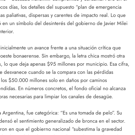
cos días, los detalles del supuesto “plan de emergencia
s paliativas, dispersas y carentes de impacto real. Lo que
ó en un símbolo del desinterés del gobierno de Javier Milei
terior.
nicialmente un avance frente a una situación crítica que
oeste bonaerense. Sin embargo, la letra chica mostró otra
tos, lo que deja apenas $95 millones por municipio. Esa cifra,
se desvanece cuando se la compara con las pérdidas
n los $50.000 millones solo en daños por caminos
endidas. En números concretos, el fondo oficial no alcanza
oras necesarias para limpiar los canales de desagüe.
a Argentina, fue categórica: “Es una tomada de pelo”. Su
ndensó el sentimiento generalizado de bronca en el sector.
ron en que el gobierno nacional “subestima la gravedad