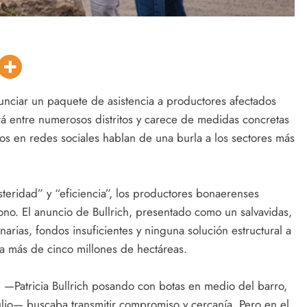
nunciar un paquete de asistencia a productores afectados
rá entre numerosos distritos y carece de medidas concretas
ios en redes sociales hablan de una burla a los sectores más
steridad” y “eficiencia”, los productores bonaerenses
no. El anuncio de Bullrich, presentado como un salvavidas,
arias, fondos insuficientes y ninguna solución estructural a
 a más de cinco millones de hectáreas.
l —Patricia Bullrich posando con botas en medio del barro,
lio— buscaba transmitir compromiso y cercanía. Pero en el