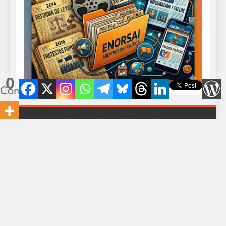
0
Compartidos
Director: Javier Romero Contacto: eldiario@gmail.com -
+549-11-5328-0375. Todo los derechos reservados 2026
EnOrsai.com Powered By
.
BlazeThemes
Inicio
Economía
Política
Derechos Humanos
Sociedad
Cultura