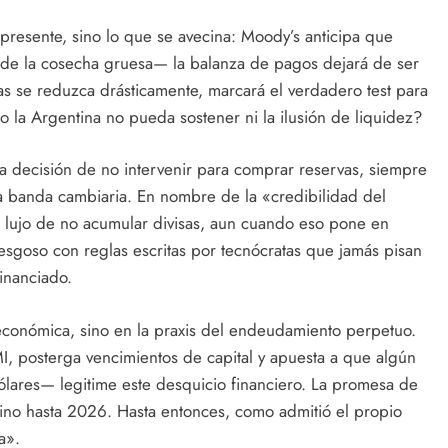
 presente, sino lo que se avecina: Moody’s anticipa que
 de la cosecha gruesa— la balanza de pagos dejará de ser
as se reduzca drásticamente, marcará el verdadero test para
a Argentina no pueda sostener ni la ilusión de liquidez?
ita decisión de no intervenir para comprar reservas, siempre
la banda cambiaria. En nombre de la «credibilidad del
l lujo de no acumular divisas, aun cuando eso pone en
esgoso con reglas escritas por tecnócratas que jamás pisan
inanciado.
 económica, sino en la praxis del endeudamiento perpetuo.
MI, posterga vencimientos de capital y apuesta a que algún
dólares— legitime este desquicio financiero. La promesa de
sino hasta 2026. Hasta entonces, como admitió el propio
a».