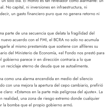
un solo día. El motivo es tan revelador como alarmante: un
. No capital, ni inversiones en infraestructura, ni
 decir, un gasto financiero puro que no genera retorno ni
ma parte de una secuencia que delata la fragilidad del
el nuevo acuerdo con el FMI, el BCRA no solo no acumula
agarle al mismo prestamista que sostiene con alfileres su
rio del Ministerio de Economía, «el Fondo nos prestó para
el gobierno parece ir en dirección contraria a lo que
o un reciclaje eterno de deuda que se autoalimenta.
ena como una alarma encendida en medio del silencio
ado con una mejora la apertura del cepo cambiario, prefirió
fue claro: «Estamos en la parte más peligrosa del ajuste». La
en realidad, una zona de riesgo extremo donde cualquier
nar la bomba que el propio gobierno armó.