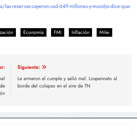
/las-reservas-cayeron-usd-649-millones-y-moodys-dice-que-
ización
Economía
FMI
Inflación
Milei
or:
Siguiente:
nal
Le armaron el cumple y salió mal: Lospennato al
 de
borde del colapso en el aire de TN
ión