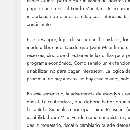
Banco Central perdió 649 millones de dólares en 
pago de intereses al Fondo Monetario Internacional
importación de bienes estratégicos. Intereses. Es
crecimiento.
Este desangre, lejos de ser un hecho aislado, for
modelo libertario. Desde que Javier Milei firmó 
reservas, sino que directamente las utiliza para p
programa económico. Como señaló un ex funciona
estabilizar, no para pagar intereses». La lógica d
prometía: no hay ahorro, no hay crecimiento, sol
En este escenario, la advertencia de Moody’s su
oficial. La calificadora, que debería haber premi
la cautela. Su analista principal, Jaime Reusche, 
estabilidad que Milei vende como conquista es, 
desliz monetario, fiscal o cambiario puede deto