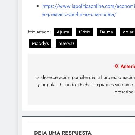
https://www.lapoliticaonline.com/economia
el-prestamo-del-fmi-es-una-muleta/
Etiquetado:
Ajuste
Crisis
Deuda
dolar
Moody’s
reservas
Navegación
Anteri
de
La desesperación por silenciar al proyecto nacio
y popular: Cuando «Ficha Limpia» es sinónimo
entradas
proscripc
DEJA UNA RESPUESTA