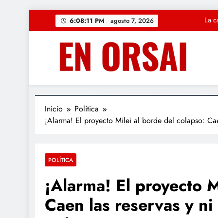
Saltar
«Solución Rápid
6:08:12 PM
agosto 7, 2026
al
contenido
Regresa la magia
CUARTO OSCU
La c
«Solución Rápid
Inicio
Política
¡Alarma! El proyecto Milei al borde del colapso: Cae
Regresa la magia
POLÍTICA
¡Alarma! El proyecto M
Caen las reservas y ni