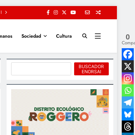
manos
Sociedad
Cultura
0
Compa
Buscar
BUSCADOR
ENORSAI