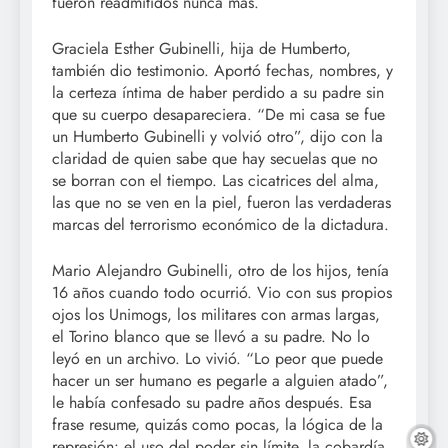
fueron readmitidos nunca más.
Graciela Esther Gubinelli, hija de Humberto,
también dio testimonio. Aportó fechas, nombres, y
la certeza íntima de haber perdido a su padre sin
que su cuerpo desapareciera. “De mi casa se fue
un Humberto Gubinelli y volvió otro”, dijo con la
claridad de quien sabe que hay secuelas que no
se borran con el tiempo. Las cicatrices del alma,
las que no se ven en la piel, fueron las verdaderas
marcas del terrorismo económico de la dictadura.
Mario Alejandro Gubinelli, otro de los hijos, tenía
16 años cuando todo ocurrió. Vio con sus propios
ojos los Unimogs, los militares con armas largas,
el Torino blanco que se llevó a su padre. No lo
leyó en un archivo. Lo vivió. “Lo peor que puede
hacer un ser humano es pegarle a alguien atado”,
le había confesado su padre años después. Esa
frase resume, quizás como pocas, la lógica de la
represión: el uso del poder sin límite, la cobardía