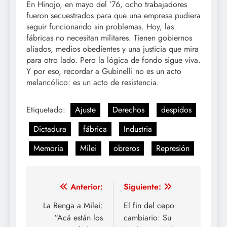
En Hinojo, en mayo del ’76, ocho trabajadores
fueron secuestrados para que una empresa pudiera
seguir funcionando sin problemas. Hoy, las
fábricas no necesitan militares. Tienen gobiernos
aliados, medios obedientes y una justicia que mira
para otro lado. Pero la lógica de fondo sigue viva.
Y por eso, recordar a Gubinelli no es un acto
melancólico: es un acto de resistencia.
Etiquetado:
Ajuste
Derechos
despidos
Dictadura
fábrica
Industria
Memoria
Milei
obreros
Represión
Navegación
Anterior:
Siguiente:
de
La Renga a Milei:
El fin del cepo
“Acá están los
cambiario: Su
entradas