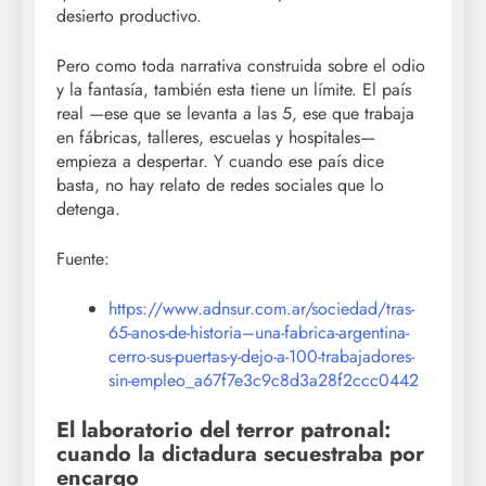
desierto productivo.
Pero como toda narrativa construida sobre el odio
y la fantasía, también esta tiene un límite. El país
real —ese que se levanta a las 5, ese que trabaja
en fábricas, talleres, escuelas y hospitales—
empieza a despertar. Y cuando ese país dice
basta, no hay relato de redes sociales que lo
detenga.
Fuente:
https://www.adnsur.com.ar/sociedad/tras-
65-anos-de-historia–una-fabrica-argentina-
cerro-sus-puertas-y-dejo-a-100-trabajadores-
sin-empleo_a67f7e3c9c8d3a28f2ccc0442
El laboratorio del terror patronal:
cuando la dictadura secuestraba por
encargo