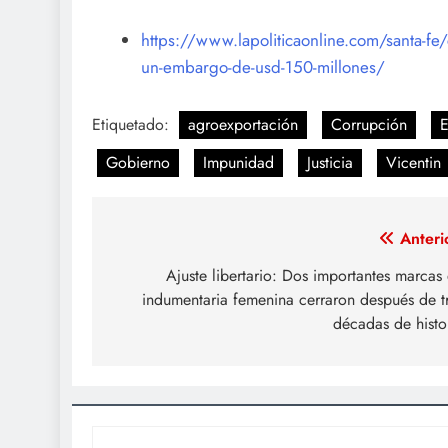
https://www.lapoliticaonline.com/santa-fe/c
un-embargo-de-usd-150-millones/
Etiquetado:
agroexportación
Corrupción
Gobierno
Impunidad
Justicia
Vicentin
Navegación
Anteri
de
Ajuste libertario: Dos importantes marcas
indumentaria femenina cerraron después de t
entradas
décadas de histo