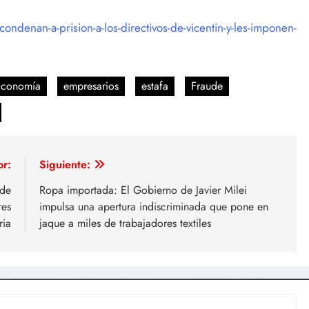
ondenan-a-prision-a-los-directivos-de-vicentin-y-les-imponen-
Economía
empresarios
estafa
Fraude
or:
Siguiente:
 de
Ropa importada: El Gobierno de Javier Milei
res
impulsa una apertura indiscriminada que pone en
ria
jaque a miles de trabajadores textiles