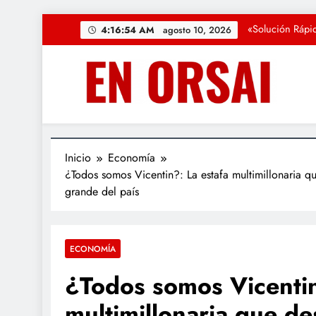
Saltar
Regresa la magia
4:16:56 AM
agosto 10, 2026
al
contenido
CUARTO OSCU
La c
«Solución Rápid
Regresa la magia
Inicio
Economía
¿Todos somos Vicentin?: La estafa multimillonaria 
grande del país
ECONOMÍA
¿Todos somos Vicentin
multimillonaria que d