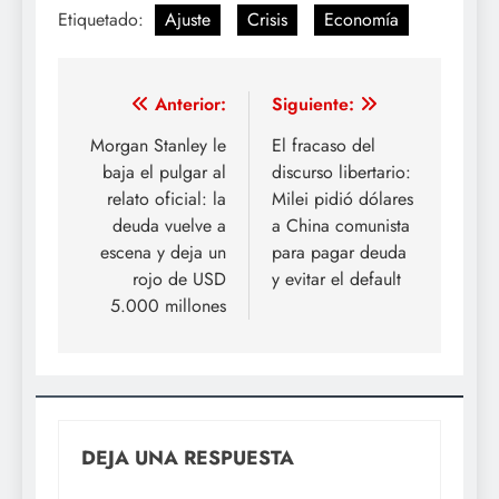
Etiquetado:
Ajuste
Crisis
Economía
Navegación
Anterior:
Siguiente:
de
Morgan Stanley le
El fracaso del
baja el pulgar al
discurso libertario:
entradas
relato oficial: la
Milei pidió dólares
deuda vuelve a
a China comunista
escena y deja un
para pagar deuda
rojo de USD
y evitar el default
5.000 millones
DEJA UNA RESPUESTA