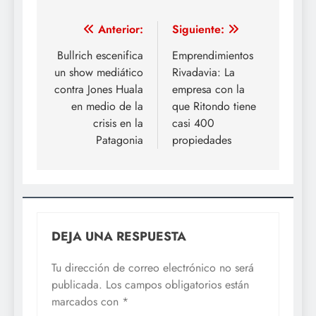
Navegación
Anterior:
Siguiente:
de
Bullrich escenifica
Emprendimientos
un show mediático
Rivadavia: La
entradas
contra Jones Huala
empresa con la
en medio de la
que Ritondo tiene
crisis en la
casi 400
Patagonia
propiedades
DEJA UNA RESPUESTA
Tu dirección de correo electrónico no será
publicada.
Los campos obligatorios están
marcados con
*