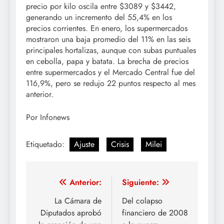
precio por kilo oscila entre $3089 y $3442,
generando un incremento del 55,4% en los
precios corrientes. En enero, los supermercados
mostraron una baja promedio del 11% en las seis
principales hortalizas, aunque con subas puntuales
en cebolla, papa y batata. La brecha de precios
entre supermercados y el Mercado Central fue del
116,9%, pero se redujo 22 puntos respecto al mes
anterior.
Por Infonews
Etiquetado:
Ajuste
Crisis
Milei
Navegación
Anterior:
Siguiente:
de
La Cámara de
Del colapso
Diputados aprobó
financiero de 2008
entradas