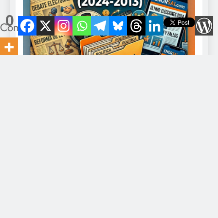
0
Compartidos
Director: Javier Romero Contacto: eldiario@gmail.com -
+549-11-5328-0375. Todo los derechos reservados 2026
EnOrsai.com Powered By
.
BlazeThemes
Inicio
Economía
Política
Derechos Humanos