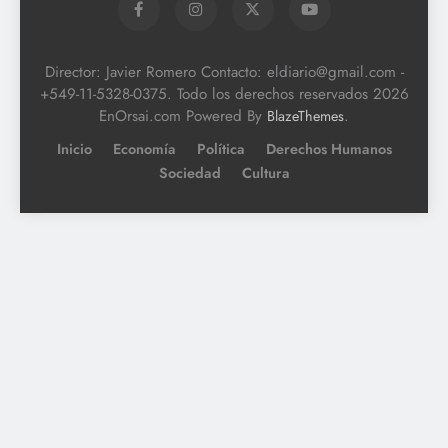
Director: Javier Romero Contacto: eldiario@gmail.com -
+549-11-5328-0375. Todo los derechos reservados 2026
EnOrsai.com Powered By
.
BlazeThemes
Inicio
Economía
Política
Derechos Humanos
Sociedad
Cultura