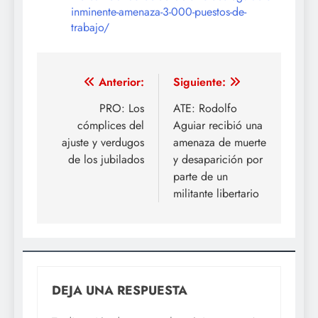
inminente-amenaza-3-000-puestos-de-
trabajo/
Navegación
Anterior:
Siguiente:
de
PRO: Los
ATE: Rodolfo
cómplices del
Aguiar recibió una
entradas
ajuste y verdugos
amenaza de muerte
de los jubilados
y desaparición por
parte de un
militante libertario
DEJA UNA RESPUESTA