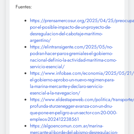
Fuentes:
https://prensamercosur.org/2025/04/25/preocupa
por-el-posible-impacto-de-un-proyecto-de-
desregulacion-del-cabotaje-maritimo-
argentino/
https://elintransigente.com/2025/05/no-
podran-hacer-paros-gremiales-el-gobierno-
nacional-definio-la-actividad-maritima-como-
servicio-esencial/
https://www.infobae.com/economia/2025/05/21/d
el-gobierno-aprobo-un-nuevo-regimen-para-
la-marina-mercante-y-declaro-servicio-
esencial-a-la-navegacion/
https://www.eldestapeweb.com/politica/transporte/
profunda-sturzenegger-avanza-con-un-dnu-
que-pone-en-peligro-a-un-sector-con-20-000-
empleos-202412238561
https://algoencomun.com.ar/marina-
mercante-al-borde-del-abismo-desregulacion-