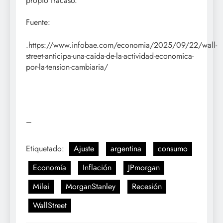
propio fracaso.
Fuente:
.https://www.infobae.com/economia/2025/09/22/wall-
street-anticipa-una-caida-de-la-actividad-economica-
por-la-tension-cambiaria/
–
Etiquetado:
Ajuste
argentina
consumo
Economía
Inflación
JPmorgan
Milei
MorganStanley
Recesión
WallStreet