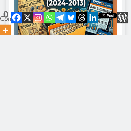
0
Compartidos
Director: Javier Romero Contacto: eldiario@gmail.com -
+549-11-5328-0375. Todo los derechos reservados 2026
EnOrsai.com Powered By
.
BlazeThemes