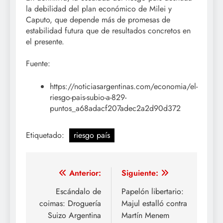
la debilidad del plan económico de Milei y
Caputo, que depende más de promesas de
estabilidad futura que de resultados concretos en
el presente.
Fuente:
https://noticiasargentinas.com/economia/el-
riesgo-pais-subio-a-829-
puntos_a68adacf207adec2a2d90d372
Etiquetado:
riesgo país
Navegación
Anterior:
Siguiente:
de
Escándalo de
Papelón libertario:
coimas: Droguería
Majul estalló contra
entradas
Suizo Argentina
Martín Menem