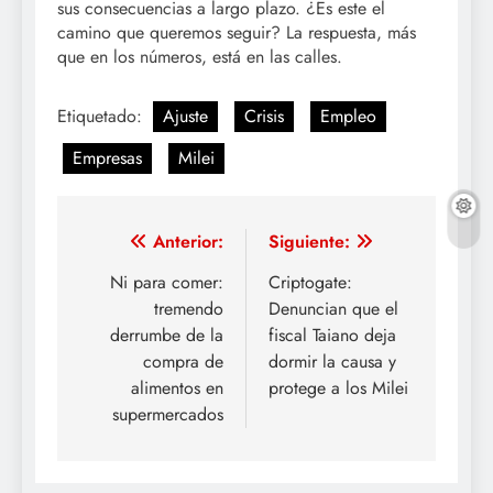
sus consecuencias a largo plazo. ¿Es este el
camino que queremos seguir? La respuesta, más
que en los números, está en las calles.
Etiquetado:
Ajuste
Crisis
Empleo
Empresas
Milei
Navegación
Anterior:
Siguiente:
de
Ni para comer:
Criptogate:
tremendo
Denuncian que el
entradas
derrumbe de la
fiscal Taiano deja
compra de
dormir la causa y
alimentos en
protege a los Milei
supermercados