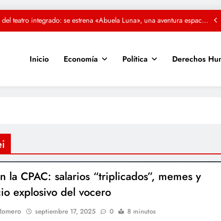
mismos
 del teatro integrado: se estrena «Abuela Luna», una aventura espacial
y ecológica para toda la familia
RO: El viaje psicodélico y rockero del conurbano que llega al Cine
Gaumont
Inicio
Economía
Política
Derechos Hu
asa de la Provincia de Tucumán da apertura a los festejos del Día de la
Independencia
a»: El espejo de la vida conyugal que nos invita a reírnos de nosotros
mismos
 del teatro integrado: se estrena «Abuela Luna», una aventura espacial
y ecológica para toda la familia
ei
en la CPAC: salarios “triplicados”, memes y
cio explosivo del vocero
 Romero
septiembre 17, 2025
0
8 minutos