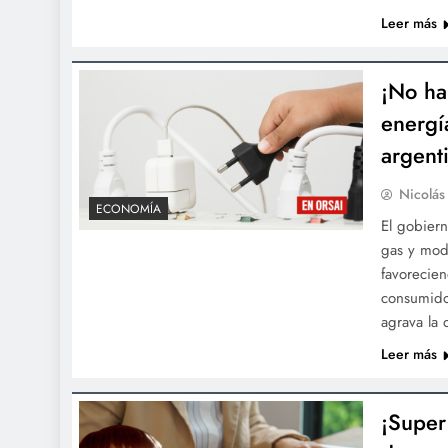
Leer más
¡No ha
energí
argent
Nicolás
ECONOMÍA
El gobiern
gas y modi
favorecien
consumidor
agrava la 
Leer más
¡Super 