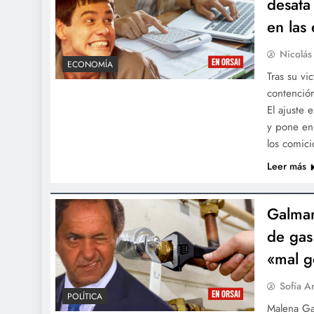
desata
en las
Nicolás
ECONOMÍA
Tras su vi
contención
El ajuste 
y pone en 
los comici
Leer más
Galmar
de gas
«mal g
Sofía A
POLÍTICA
Malena Gal