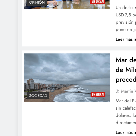
OPINIÓN
Un desliz
USD 7,5 po
previsión 
pone en ja
Leer más
Mar del
de Mile
preced
Martín 
SOCIEDAD
Mar del Pl
sin calefa
dólares, 
directamen
Leer más