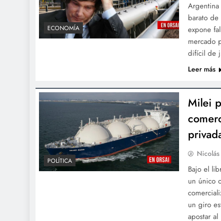
Argentina
barato de
ECONOMÍA
expone fal
mercado p
difícil de j
Leer más
Milei p
comerc
privad
Nicolás
POLÍTICA
Bajo el li
un único 
comercial
un giro es
apostar a