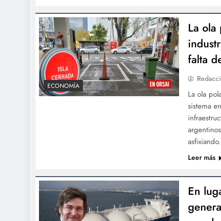
La ola
indust
falta 
Redacc
ECONOMÍA
La ola pol
sistema en
infraestruc
argentinos
asfixiando
Leer más
En lug
genera