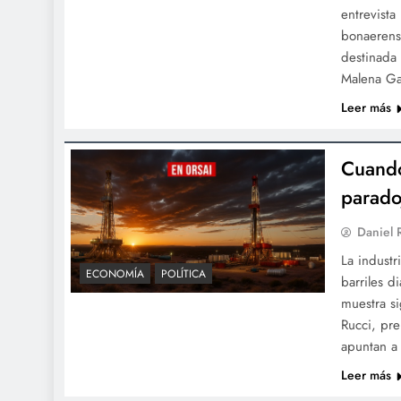
entrevista
bonaerens
destinada 
Malena Ga
Leer más
Cuando
parado
Daniel
La industr
ECONOMÍA
POLÍTICA
barriles d
muestra s
Rucci, pr
apuntan a 
Leer más