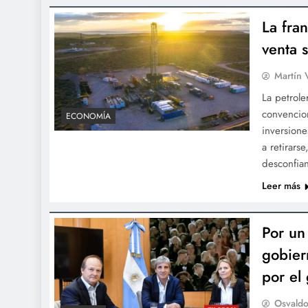
La fra
venta 
Martín 
La petrole
convencio
ECONOMÍA
inversion
a retirars
desconfia
Leer más
Por un
gobier
por el
Osvaldo