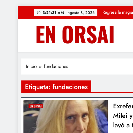
Saltar
Regresa la magia
3:21:32 AM
agosto 8, 2026
al
contenido
CUARTO OSCU
La c
«Solución Rápid
Regresa la magia
Inicio
fundaciones
Etiqueta:
fundaciones
Exrefe
Milei 
lavó a