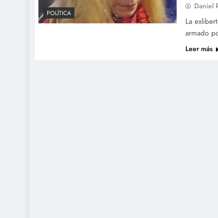
Daniel
POLÍTICA
La exliber
armado pol
Leer más