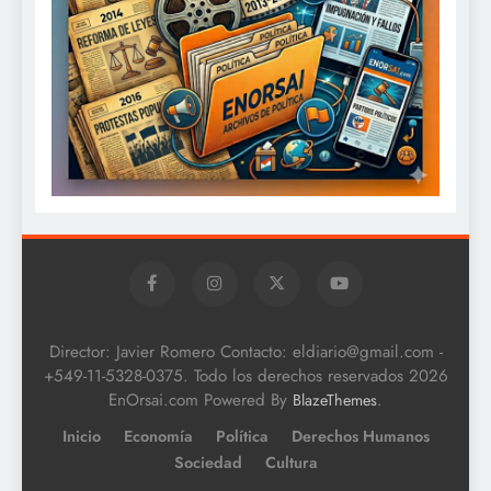
Director: Javier Romero Contacto: eldiario@gmail.com -
+549-11-5328-0375. Todo los derechos reservados 2026
EnOrsai.com Powered By
.
BlazeThemes
Inicio
Economía
Política
Derechos Humanos
Sociedad
Cultura