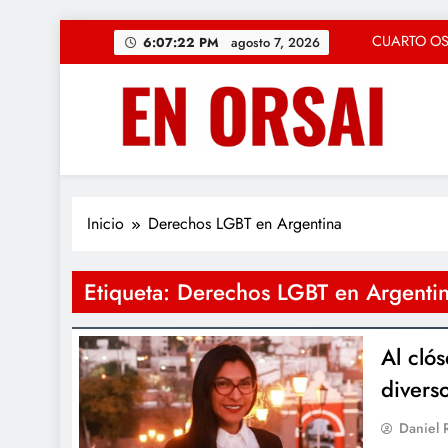
Saltar
CUARTO OSCU
6:07:23 PM
agosto 7, 2026
al
contenido
La c
«Solución Rápid
Regresa la magia
CUARTO OSCU
Inicio
Derechos LGBT en Argentina
La c
Etiqueta:
Derechos LGBT en Argenti
«Solución Rápid
Regresa la magia
Al cló
diverso
Daniel