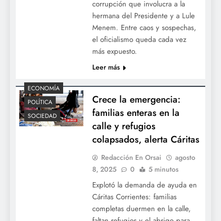
corrupción que involucra a la
hermana del Presidente y a Lule
Menem. Entre caos y sospechas,
el oficialismo queda cada vez
más expuesto.
Leer más
ECONOMÍA
Crece la emergencia:
POLÍTICA
familias enteras en la
SOCIEDAD
calle y refugios
colapsados, alerta Cáritas
Redacción En Orsai
agosto
8, 2025
0
5 minutos
Explotó la demanda de ayuda en
Cáritas Corrientes: familias
completas duermen en la calle,
faltan refugios y el abrigo para