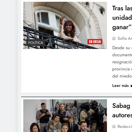
Tras la
unidad
ganar”
Sofía A
POLÍTICA
Desde su r
documento 
resignació
provincia 
del miedo
Leer más
Sabag 
autore
Redacc