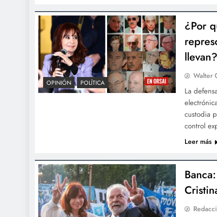
¿Por q
repres
llevan
Walter 
OPINIÓN
POLÍTICA
La defensa
electrónic
custodia p
control ex
Leer más
Banca:
Cristi
Redacci