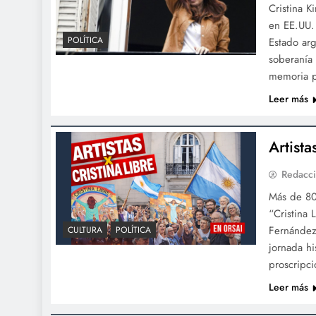
Cristina K
en EE.UU.
POLÍTICA
Estado arg
soberanía
memoria p
Leer más
Artista
Redacc
Más de 80 
“Cristina 
Fernández 
CULTURA
POLÍTICA
jornada hi
proscripci
Leer más