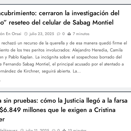
cubrimiento: cerraron la investigación del
so” reseteo del celular de Sabag Montiel
ón En Orsai
julio 23, 2025
0
7 minutos
 rechazó un recurso de la querella y de esa manera quedó firme el
ento de los tres peritos involucrados: Alejandro Heredia, Camila
en y Pablo Kaplan. La incógnita sobre el sospechoso borrado del
e Fernando Sabag Montiel, el principal acusado por el atentado a
ernández de Kirchner, seguirá abierta. La…
a sin pruebas: cómo la Justicia llegó a la farsa
 $6.849 millones que le exigen a Cristina
er
Velázquez
julio 11, 2025
0
13 minutos