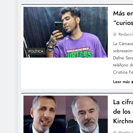
Más en
“curio
Redacci
La Cámara
sobreseimi
POLÍTICA
Dafne Ser
teléfono d
Cristina F
Leer más
La cifr
de los
Kirchn
Martín 