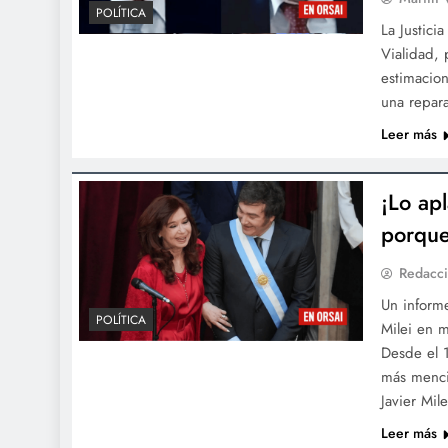
POLÍTICA
La Justici
Vialidad, 
estimacion
una repara
Leer más
¡Lo ap
porque
Redacc
Un informe
POLÍTICA
Milei en m
Desde el 1
más menci
Javier Mi
Leer más