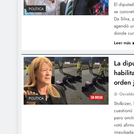
El diputad
POLÍTICA
se concret
Da Silva, 
agendó una
donde cum
Leer más
La dip
habilit
orden 
Osvaldo
POLÍTICA
Stolbizer,
cuestionó 
pero omiti
votó afirm
impulsada 