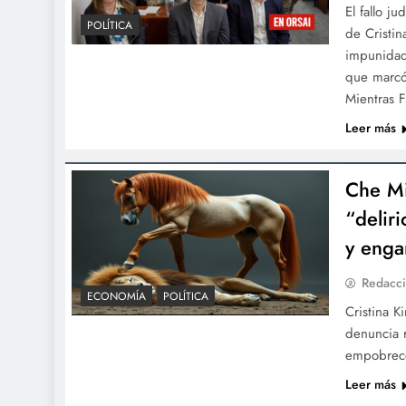
El fallo j
POLÍTICA
de Cristi
impunidad 
que marcó 
Mientras 
Leer más
Che Mi
“delir
y enga
Redacci
ECONOMÍA
POLÍTICA
Cristina K
denuncia 
empobrece 
Leer más