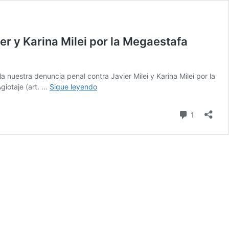
er y Karina Milei por la Megaestafa
nuestra denuncia penal contra Javier Milei y Karina Milei por la
Observatorio
Agiotaje (art. …
Sigue leyendo
del
Derecho
comentari
1
a
la
Ciudad:
ampliación
de
la
denuncia
penal
contra
Javier
y