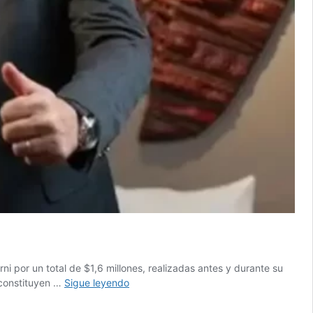
i por un total de $1,6 millones, realizadas antes y durante su
Oscurísimo:
e constituyen …
Sigue leyendo
Grandío
le