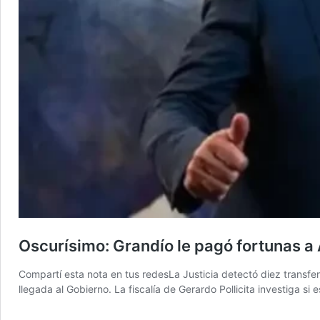
Oscurísimo: Grandío le pagó fortunas a
Compartí esta nota en tus redesLa Justicia detectó diez transfe
llegada al Gobierno. La fiscalía de Gerardo Pollicita investiga s