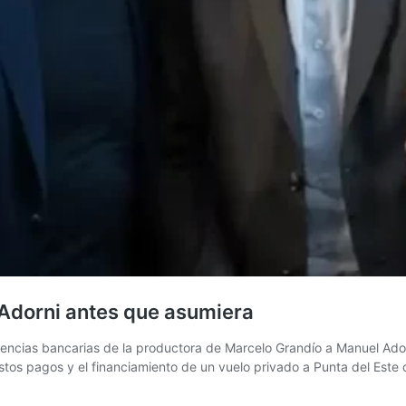
 Adorni antes que asumiera
rencias bancarias de la productora de Marcelo Grandío a Manuel Adorn
i estos pagos y el financiamiento de un vuelo privado a Punta del Est